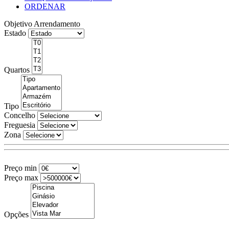
ORDENAR
Objetivo
Arrendamento
Estado
Quartos
Tipo
Concelho
Freguesia
Zona
Preço min
Preço max
Opções