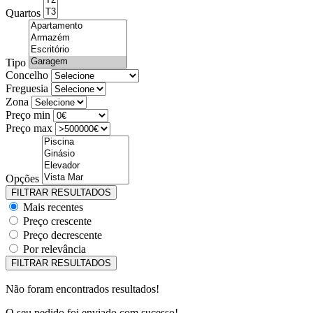
Quartos
Tipo
Concelho
Freguesia
Zona
Preço min
Preço max
Opções
Mais recentes
Preço crescente
Preço decrescente
Por relevância
Não foram encontrados resultados!
O seu pedido foi enviado com sucesso!