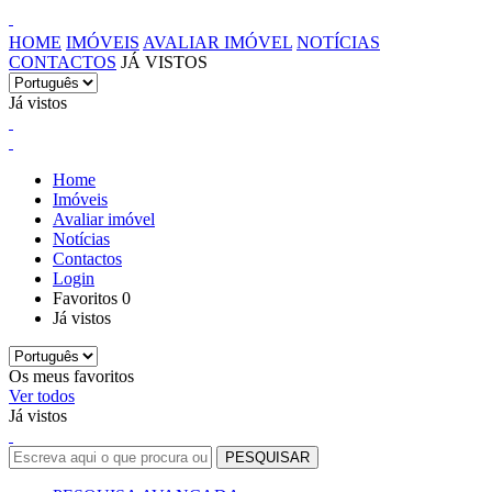
HOME
IMÓVEIS
AVALIAR IMÓVEL
NOTÍCIAS
CONTACTOS
JÁ VISTOS
Já vistos
Home
Imóveis
Avaliar imóvel
Notícias
Contactos
Login
Favoritos
0
Já vistos
Os meus favoritos
Ver todos
Já vistos