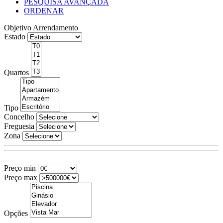
PESQUISA AVANÇADA
ORDENAR
Objetivo
Arrendamento
Estado
Quartos
Tipo
Concelho
Freguesia
Zona
Preço min
Preço max
Opções