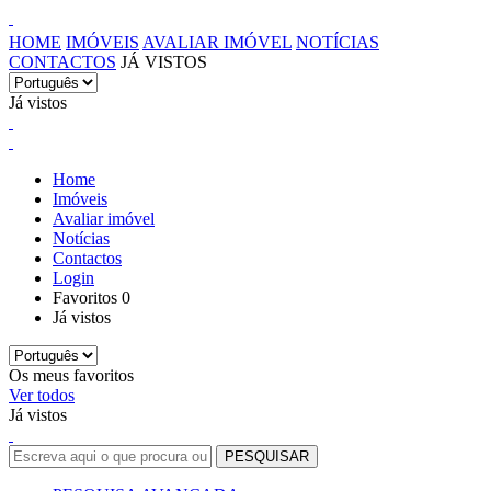
HOME
IMÓVEIS
AVALIAR IMÓVEL
NOTÍCIAS
CONTACTOS
JÁ VISTOS
Já vistos
Home
Imóveis
Avaliar imóvel
Notícias
Contactos
Login
Favoritos
0
Já vistos
Os meus favoritos
Ver todos
Já vistos