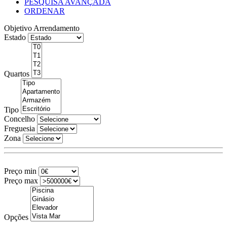
PESQUISA AVANÇADA
ORDENAR
Objetivo
Arrendamento
Estado
Quartos
Tipo
Concelho
Freguesia
Zona
Preço min
Preço max
Opções