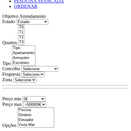
PESQUISA AVANÇADA
ORDENAR
Objetivo
Arrendamento
Estado
Quartos
Tipo
Concelho
Freguesia
Zona
Preço min
Preço max
Opções