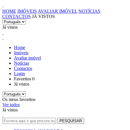
HOME
IMÓVEIS
AVALIAR IMÓVEL
NOTÍCIAS
CONTACTOS
JÁ VISTOS
Já vistos
Home
Imóveis
Avaliar imóvel
Notícias
Contactos
Login
Favoritos
0
Já vistos
Os meus favoritos
Ver todos
Já vistos