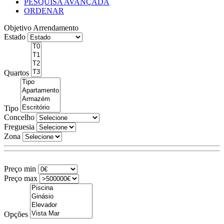
PESQUISA AVANÇADA
ORDENAR
Objetivo
Arrendamento
Estado
Quartos
Tipo
Concelho
Freguesia
Zona
Preço min
Preço max
Opções