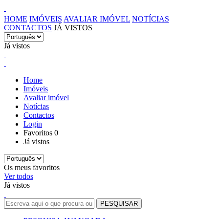
HOME
IMÓVEIS
AVALIAR IMÓVEL
NOTÍCIAS
CONTACTOS
JÁ VISTOS
Já vistos
Home
Imóveis
Avaliar imóvel
Notícias
Contactos
Login
Favoritos
0
Já vistos
Os meus favoritos
Ver todos
Já vistos