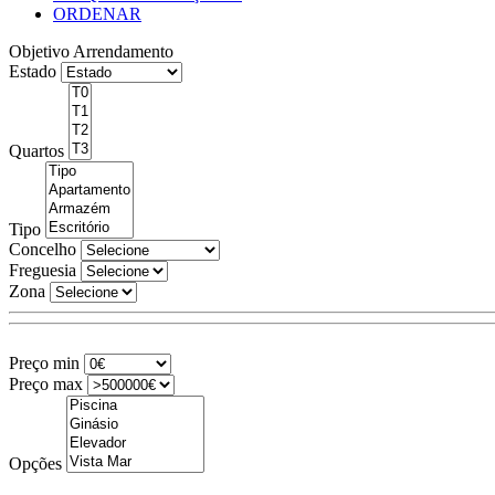
ORDENAR
Objetivo
Arrendamento
Estado
Quartos
Tipo
Concelho
Freguesia
Zona
Preço min
Preço max
Opções