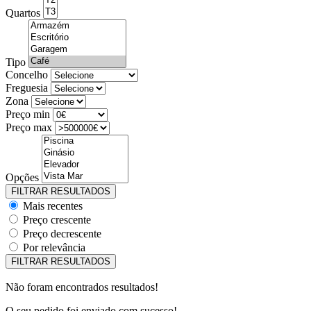
Quartos
Tipo
Concelho
Freguesia
Zona
Preço min
Preço max
Opções
Mais recentes
Preço crescente
Preço decrescente
Por relevância
Não foram encontrados resultados!
O seu pedido foi enviado com sucesso!