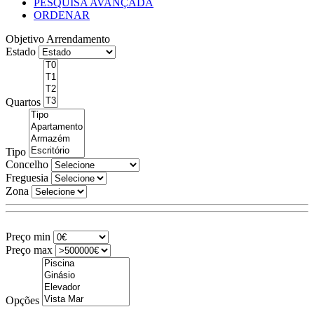
PESQUISA AVANÇADA
ORDENAR
Objetivo
Arrendamento
Estado
Quartos
Tipo
Concelho
Freguesia
Zona
Preço min
Preço max
Opções