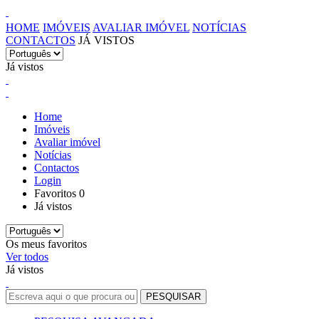
HOME
IMÓVEIS
AVALIAR IMÓVEL
NOTÍCIAS
CONTACTOS
JÁ VISTOS
Já vistos
Home
Imóveis
Avaliar imóvel
Notícias
Contactos
Login
Favoritos
0
Já vistos
Os meus favoritos
Ver todos
Já vistos