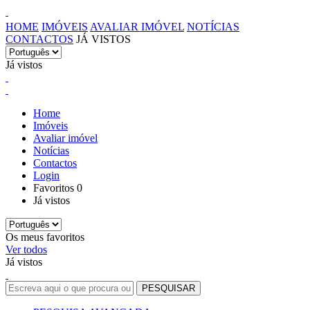
HOME
IMÓVEIS
AVALIAR IMÓVEL
NOTÍCIAS
CONTACTOS
JÁ VISTOS
Já vistos
Home
Imóveis
Avaliar imóvel
Notícias
Contactos
Login
Favoritos
0
Já vistos
Os meus favoritos
Ver todos
Já vistos