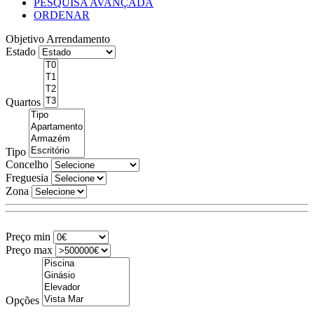
PESQUISA AVANÇADA
ORDENAR
Objetivo
Arrendamento
Estado
Quartos
Tipo
Concelho
Freguesia
Zona
Preço min
Preço max
Opções