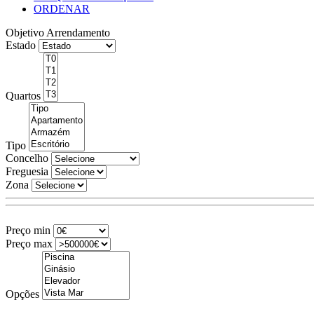
ORDENAR
Objetivo
Arrendamento
Estado
Quartos
Tipo
Concelho
Freguesia
Zona
Preço min
Preço max
Opções