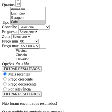
Quartos
Tipo
Concelho
Freguesia
Zona
Preço min
Preço max
Opções
Mais recentes
Preço crescente
Preço decrescente
Por relevância
Não foram encontrados resultados!
O seu pedido foi enviado com sucesso!