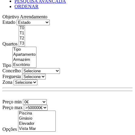
PESQUISA AVANÇADA
ORDENAR
Objetivo
Arrendamento
Estado
Quartos
Tipo
Concelho
Freguesia
Zona
Preço min
Preço max
Opções