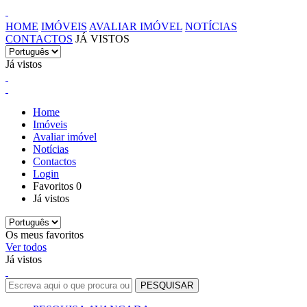
HOME
IMÓVEIS
AVALIAR IMÓVEL
NOTÍCIAS
CONTACTOS
JÁ VISTOS
Já vistos
Home
Imóveis
Avaliar imóvel
Notícias
Contactos
Login
Favoritos
0
Já vistos
Os meus favoritos
Ver todos
Já vistos