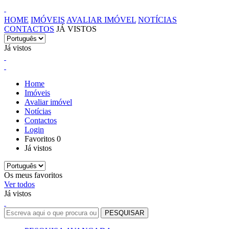
HOME
IMÓVEIS
AVALIAR IMÓVEL
NOTÍCIAS
CONTACTOS
JÁ VISTOS
Já vistos
Home
Imóveis
Avaliar imóvel
Notícias
Contactos
Login
Favoritos
0
Já vistos
Os meus favoritos
Ver todos
Já vistos