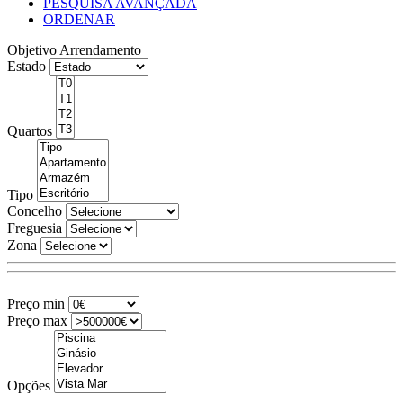
PESQUISA AVANÇADA
ORDENAR
Objetivo
Arrendamento
Estado
Quartos
Tipo
Concelho
Freguesia
Zona
Preço min
Preço max
Opções