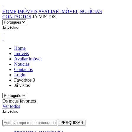
HOME
IMÓVEIS
AVALIAR IMÓVEL
NOTÍCIAS
CONTACTOS
JÁ VISTOS
Já vistos
Home
Imóveis
Avaliar imóvel
Notícias
Contactos
Login
Favoritos
0
Já vistos
Os meus favoritos
Ver todos
Já vistos