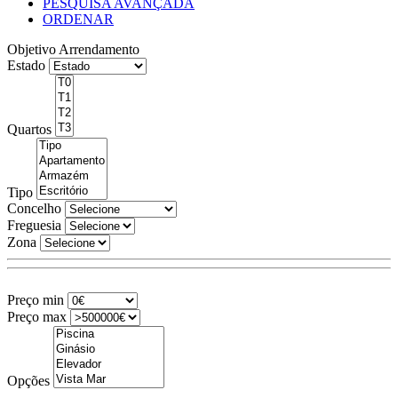
PESQUISA AVANÇADA
ORDENAR
Objetivo
Arrendamento
Estado
Quartos
Tipo
Concelho
Freguesia
Zona
Preço min
Preço max
Opções