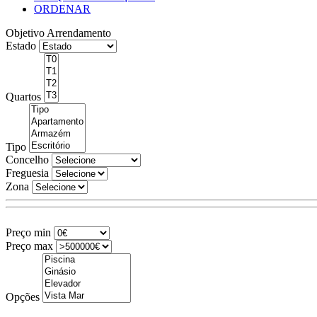
ORDENAR
Objetivo
Arrendamento
Estado
Quartos
Tipo
Concelho
Freguesia
Zona
Preço min
Preço max
Opções