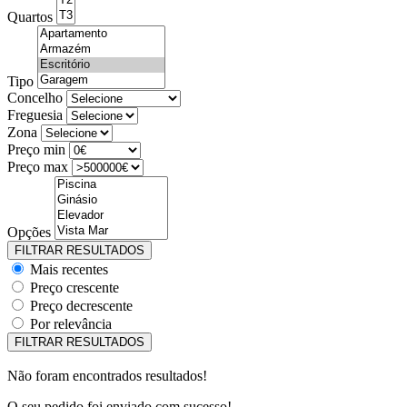
Quartos
Tipo
Concelho
Freguesia
Zona
Preço min
Preço max
Opções
Mais recentes
Preço crescente
Preço decrescente
Por relevância
Não foram encontrados resultados!
O seu pedido foi enviado com sucesso!