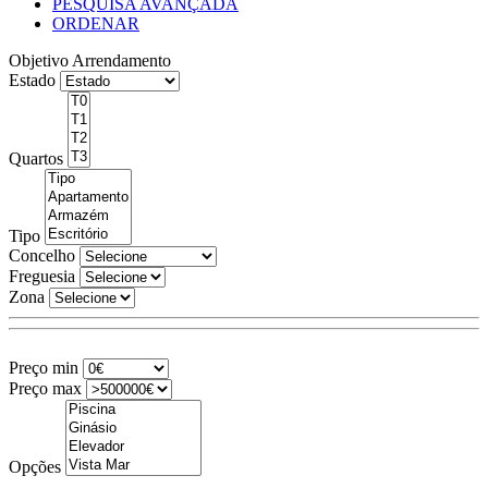
PESQUISA AVANÇADA
ORDENAR
Objetivo
Arrendamento
Estado
Quartos
Tipo
Concelho
Freguesia
Zona
Preço min
Preço max
Opções