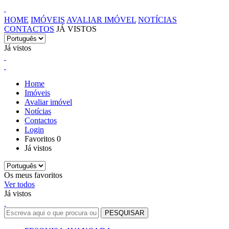
HOME
IMÓVEIS
AVALIAR IMÓVEL
NOTÍCIAS
CONTACTOS
JÁ VISTOS
Já vistos
Home
Imóveis
Avaliar imóvel
Notícias
Contactos
Login
Favoritos
0
Já vistos
Os meus favoritos
Ver todos
Já vistos