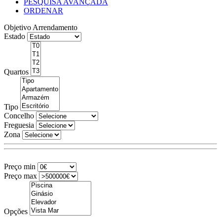
PESQUISA AVANÇADA
ORDENAR
Objetivo
Arrendamento
Estado
Quartos
Tipo
Concelho
Freguesia
Zona
Preço min
Preço max
Opções