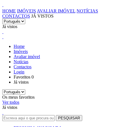
HOME
IMÓVEIS
AVALIAR IMÓVEL
NOTÍCIAS
CONTACTOS
JÁ VISTOS
Já vistos
Home
Imóveis
Avaliar imóvel
Notícias
Contactos
Login
Favoritos
0
Já vistos
Os meus favoritos
Ver todos
Já vistos