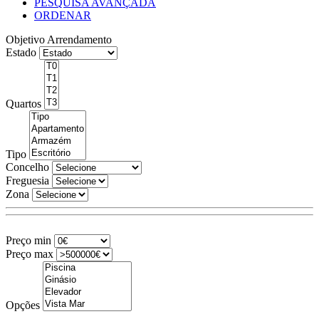
PESQUISA AVANÇADA
ORDENAR
Objetivo
Arrendamento
Estado
Quartos
Tipo
Concelho
Freguesia
Zona
Preço min
Preço max
Opções