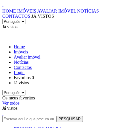
HOME
IMÓVEIS
AVALIAR IMÓVEL
NOTÍCIAS
CONTACTOS
JÁ VISTOS
Já vistos
Home
Imóveis
Avaliar imóvel
Notícias
Contactos
Login
Favoritos
0
Já vistos
Os meus favoritos
Ver todos
Já vistos