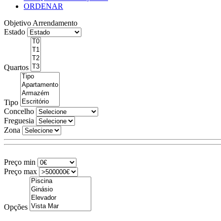
ORDENAR
Objetivo
Arrendamento
Estado
Quartos
Tipo
Concelho
Freguesia
Zona
Preço min
Preço max
Opções