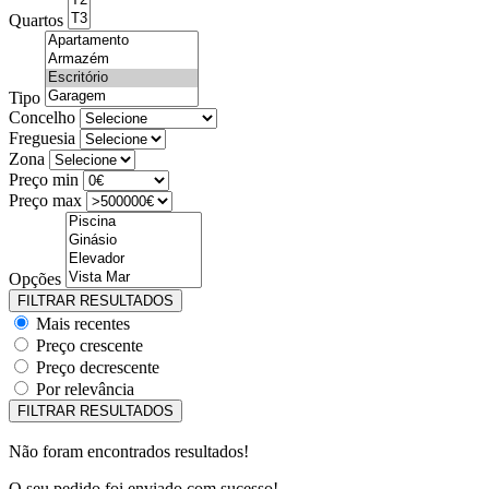
Quartos
Tipo
Concelho
Freguesia
Zona
Preço min
Preço max
Opções
Mais recentes
Preço crescente
Preço decrescente
Por relevância
Não foram encontrados resultados!
O seu pedido foi enviado com sucesso!