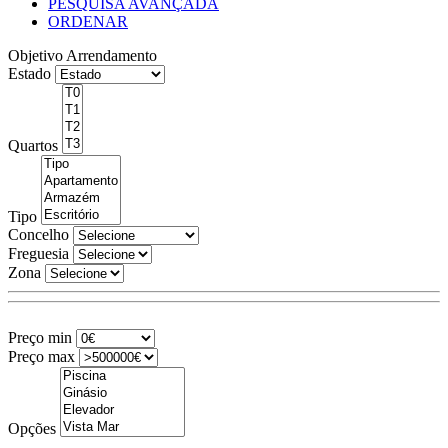
PESQUISA AVANÇADA
ORDENAR
Objetivo
Arrendamento
Estado
Quartos
Tipo
Concelho
Freguesia
Zona
Preço min
Preço max
Opções