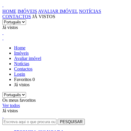
HOME
IMÓVEIS
AVALIAR IMÓVEL
NOTÍCIAS
CONTACTOS
JÁ VISTOS
Já vistos
Home
Imóveis
Avaliar imóvel
Notícias
Contactos
Login
Favoritos
0
Já vistos
Os meus favoritos
Ver todos
Já vistos