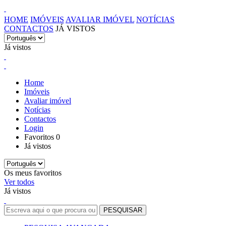
HOME
IMÓVEIS
AVALIAR IMÓVEL
NOTÍCIAS
CONTACTOS
JÁ VISTOS
Já vistos
Home
Imóveis
Avaliar imóvel
Notícias
Contactos
Login
Favoritos
0
Já vistos
Os meus favoritos
Ver todos
Já vistos