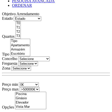
PESQUISA AVANÇADA
ORDENAR
Objetivo
Arrendamento
Estado
Quartos
Tipo
Concelho
Freguesia
Zona
Preço min
Preço max
Opções