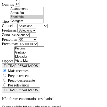
Quartos
Tipo
Concelho
Freguesia
Zona
Preço min
Preço max
Opções
Mais recentes
Preço crescente
Preço decrescente
Por relevância
Não foram encontrados resultados!
O seu pedido foi enviado com sucesso!