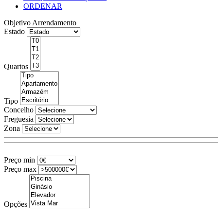
ORDENAR
Objetivo
Arrendamento
Estado
Quartos
Tipo
Concelho
Freguesia
Zona
Preço min
Preço max
Opções