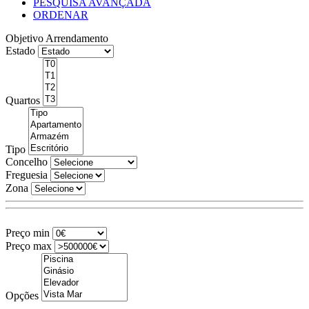
PESQUISA AVANÇADA
ORDENAR
Objetivo
Arrendamento
Estado
Quartos
Tipo
Concelho
Freguesia
Zona
Preço min
Preço max
Opções