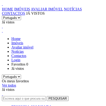
HOME
IMÓVEIS
AVALIAR IMÓVEL
NOTÍCIAS
CONTACTOS
JÁ VISTOS
Já vistos
Home
Imóveis
Avaliar imóvel
Notícias
Contactos
Login
Favoritos
0
Já vistos
Os meus favoritos
Ver todos
Já vistos