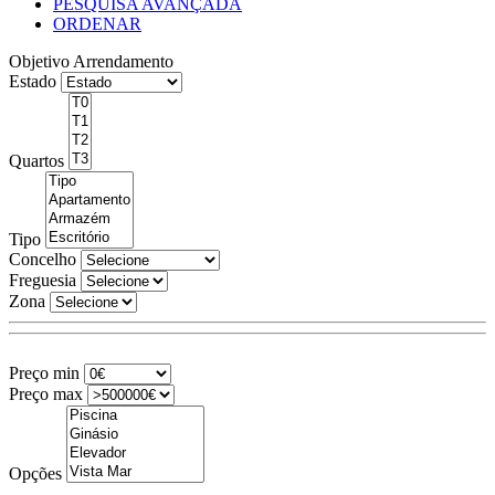
PESQUISA AVANÇADA
ORDENAR
Objetivo
Arrendamento
Estado
Quartos
Tipo
Concelho
Freguesia
Zona
Preço min
Preço max
Opções