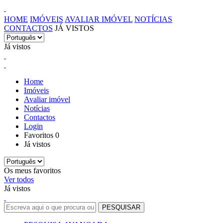
HOME
IMÓVEIS
AVALIAR IMÓVEL
NOTÍCIAS
CONTACTOS
JÁ VISTOS
Já vistos
Home
Imóveis
Avaliar imóvel
Notícias
Contactos
Login
Favoritos
0
Já vistos
Os meus favoritos
Ver todos
Já vistos