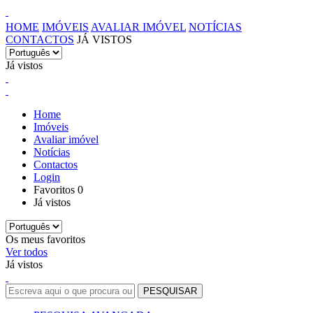
HOME
IMÓVEIS
AVALIAR IMÓVEL
NOTÍCIAS
CONTACTOS
JÁ VISTOS
Já vistos
Home
Imóveis
Avaliar imóvel
Notícias
Contactos
Login
Favoritos
0
Já vistos
Os meus favoritos
Ver todos
Já vistos