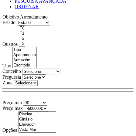
PESQUISA AVANÇADA
ORDENAR
Objetivo
Arrendamento
Estado
Quartos
Tipo
Concelho
Freguesia
Zona
Preço min
Preço max
Opções