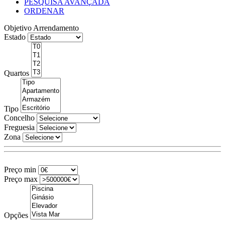
PESQUISA AVANÇADA
ORDENAR
Objetivo
Arrendamento
Estado
Quartos
Tipo
Concelho
Freguesia
Zona
Preço min
Preço max
Opções