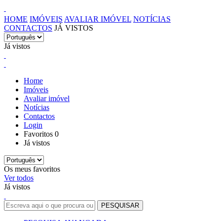
HOME
IMÓVEIS
AVALIAR IMÓVEL
NOTÍCIAS
CONTACTOS
JÁ VISTOS
Já vistos
Home
Imóveis
Avaliar imóvel
Notícias
Contactos
Login
Favoritos
0
Já vistos
Os meus favoritos
Ver todos
Já vistos