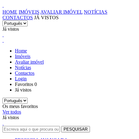
HOME
IMÓVEIS
AVALIAR IMÓVEL
NOTÍCIAS
CONTACTOS
JÁ VISTOS
Já vistos
Home
Imóveis
Avaliar imóvel
Notícias
Contactos
Login
Favoritos
0
Já vistos
Os meus favoritos
Ver todos
Já vistos