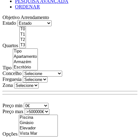
PESQUISA AVANÇADA
ORDENAR
Objetivo
Arrendamento
Estado
Quartos
Tipo
Concelho
Freguesia
Zona
Preço min
Preço max
Opções