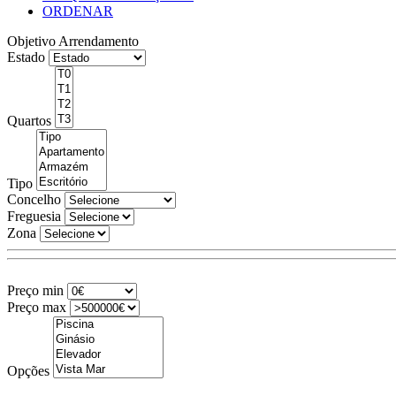
ORDENAR
Objetivo
Arrendamento
Estado
Quartos
Tipo
Concelho
Freguesia
Zona
Preço min
Preço max
Opções