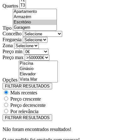
Quartos
Tipo
Concelho
Freguesia
Zona
Preço min
Preço max
Opções
Mais recentes
Preço crescente
Preço decrescente
Por relevância
Não foram encontrados resultados!
O seu pedido foi enviado com sucesso!