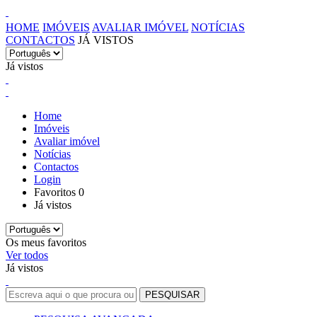
HOME
IMÓVEIS
AVALIAR IMÓVEL
NOTÍCIAS
CONTACTOS
JÁ VISTOS
Já vistos
Home
Imóveis
Avaliar imóvel
Notícias
Contactos
Login
Favoritos
0
Já vistos
Os meus favoritos
Ver todos
Já vistos