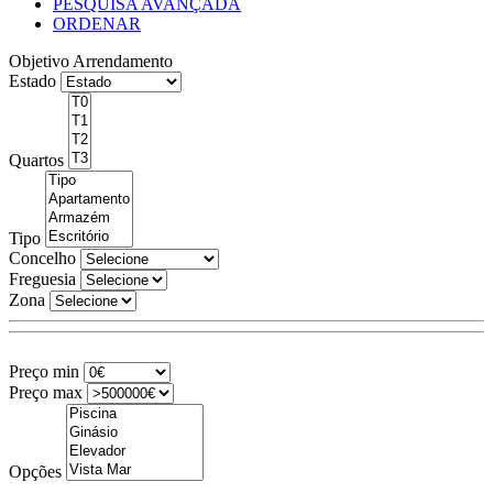
PESQUISA AVANÇADA
ORDENAR
Objetivo
Arrendamento
Estado
Quartos
Tipo
Concelho
Freguesia
Zona
Preço min
Preço max
Opções