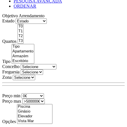
PESQUISA AVANÇADA
ORDENAR
Objetivo
Arrendamento
Estado
Quartos
Tipo
Concelho
Freguesia
Zona
Preço min
Preço max
Opções