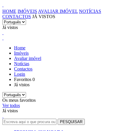
HOME
IMÓVEIS
AVALIAR IMÓVEL
NOTÍCIAS
CONTACTOS
JÁ VISTOS
Já vistos
Home
Imóveis
Avaliar imóvel
Notícias
Contactos
Login
Favoritos
0
Já vistos
Os meus favoritos
Ver todos
Já vistos