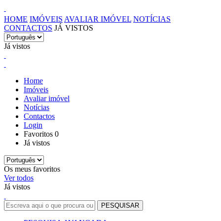
HOME
IMÓVEIS
AVALIAR IMÓVEL
NOTÍCIAS
CONTACTOS
JÁ VISTOS
Já vistos
Home
Imóveis
Avaliar imóvel
Notícias
Contactos
Login
Favoritos
0
Já vistos
Os meus favoritos
Ver todos
Já vistos