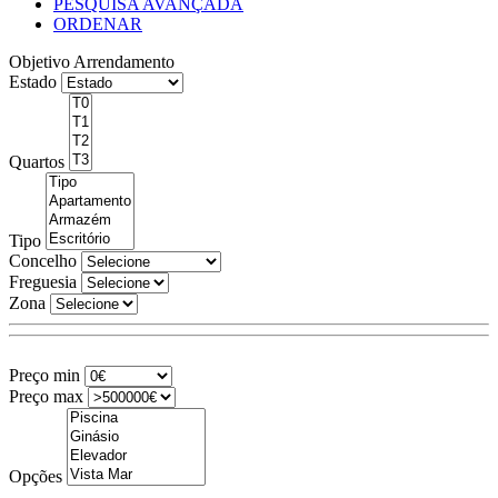
PESQUISA AVANÇADA
ORDENAR
Objetivo
Arrendamento
Estado
Quartos
Tipo
Concelho
Freguesia
Zona
Preço min
Preço max
Opções