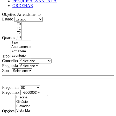
PESQUISA AVANÇADA
ORDENAR
Objetivo
Arrendamento
Estado
Quartos
Tipo
Concelho
Freguesia
Zona
Preço min
Preço max
Opções