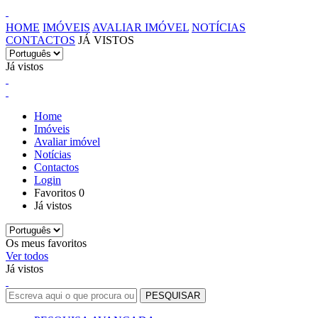
HOME
IMÓVEIS
AVALIAR IMÓVEL
NOTÍCIAS
CONTACTOS
JÁ VISTOS
Já vistos
Home
Imóveis
Avaliar imóvel
Notícias
Contactos
Login
Favoritos
0
Já vistos
Os meus favoritos
Ver todos
Já vistos