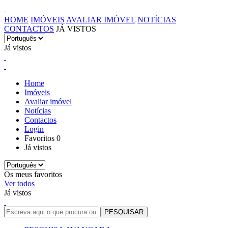
HOME
IMÓVEIS
AVALIAR IMÓVEL
NOTÍCIAS
CONTACTOS
JÁ VISTOS
Já vistos
Home
Imóveis
Avaliar imóvel
Notícias
Contactos
Login
Favoritos
0
Já vistos
Os meus favoritos
Ver todos
Já vistos