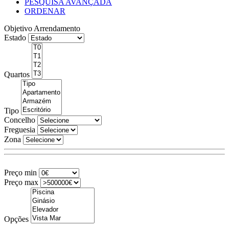
PESQUISA AVANÇADA
ORDENAR
Objetivo
Arrendamento
Estado
Quartos
Tipo
Concelho
Freguesia
Zona
Preço min
Preço max
Opções