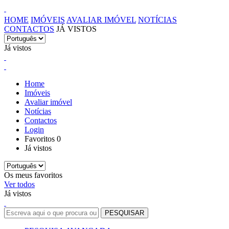
HOME
IMÓVEIS
AVALIAR IMÓVEL
NOTÍCIAS
CONTACTOS
JÁ VISTOS
Já vistos
Home
Imóveis
Avaliar imóvel
Notícias
Contactos
Login
Favoritos
0
Já vistos
Os meus favoritos
Ver todos
Já vistos