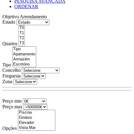
PESQUISA AVANÇADA
ORDENAR
Objetivo
Arrendamento
Estado
Quartos
Tipo
Concelho
Freguesia
Zona
Preço min
Preço max
Opções