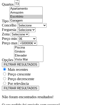
Quartos
Tipo
Concelho
Freguesia
Zona
Preço min
Preço max
Opções
Mais recentes
Preço crescente
Preço decrescente
Por relevância
Não foram encontrados resultados!
O seu pedido foi enviado com sucesso!