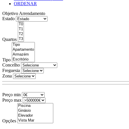
ORDENAR
Objetivo
Arrendamento
Estado
Quartos
Tipo
Concelho
Freguesia
Zona
Preço min
Preço max
Opções