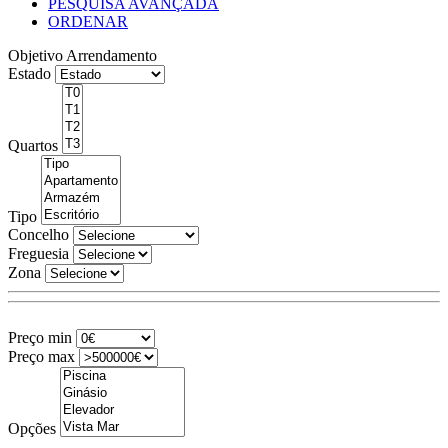
PESQUISA AVANÇADA
ORDENAR
Objetivo
Arrendamento
Estado
Quartos
Tipo
Concelho
Freguesia
Zona
Preço min
Preço max
Opções