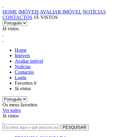
HOME
IMÓVEIS
AVALIAR IMÓVEL
NOTÍCIAS
CONTACTOS
JÁ VISTOS
Já vistos
Home
Imóveis
Avaliar imóvel
Notícias
Contactos
Login
Favoritos
0
Já vistos
Os meus favoritos
Ver todos
Já vistos