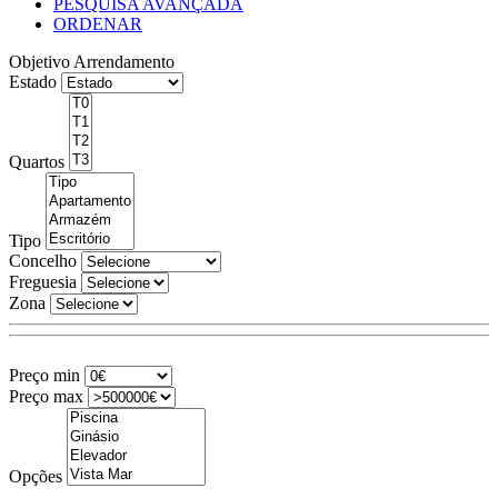
PESQUISA AVANÇADA
ORDENAR
Objetivo
Arrendamento
Estado
Quartos
Tipo
Concelho
Freguesia
Zona
Preço min
Preço max
Opções