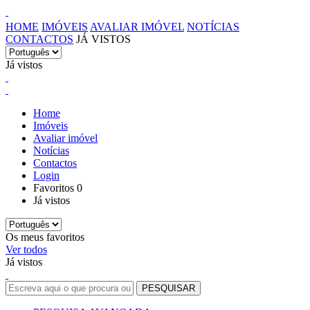
HOME
IMÓVEIS
AVALIAR IMÓVEL
NOTÍCIAS
CONTACTOS
JÁ VISTOS
Já vistos
Home
Imóveis
Avaliar imóvel
Notícias
Contactos
Login
Favoritos
0
Já vistos
Os meus favoritos
Ver todos
Já vistos