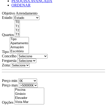
PESQUISA AVANÇADA
ORDENAR
Objetivo
Arrendamento
Estado
Quartos
Tipo
Concelho
Freguesia
Zona
Preço min
Preço max
Opções