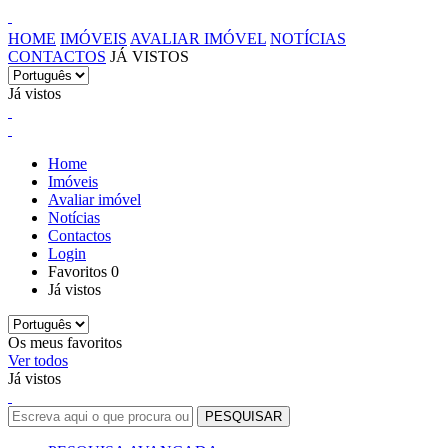
HOME
IMÓVEIS
AVALIAR IMÓVEL
NOTÍCIAS
CONTACTOS
JÁ VISTOS
Já vistos
Home
Imóveis
Avaliar imóvel
Notícias
Contactos
Login
Favoritos
0
Já vistos
Os meus favoritos
Ver todos
Já vistos