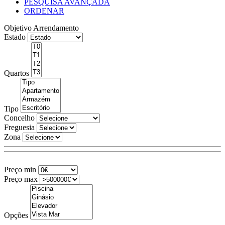
PESQUISA AVANÇADA
ORDENAR
Objetivo
Arrendamento
Estado
Quartos
Tipo
Concelho
Freguesia
Zona
Preço min
Preço max
Opções