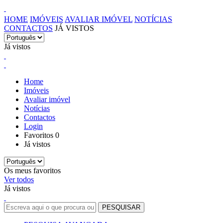
HOME
IMÓVEIS
AVALIAR IMÓVEL
NOTÍCIAS
CONTACTOS
JÁ VISTOS
Já vistos
Home
Imóveis
Avaliar imóvel
Notícias
Contactos
Login
Favoritos
0
Já vistos
Os meus favoritos
Ver todos
Já vistos