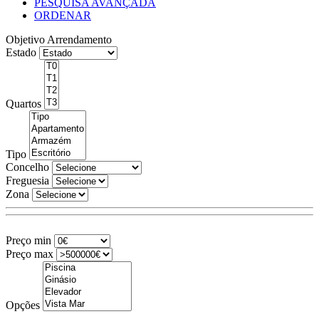
PESQUISA AVANÇADA
ORDENAR
Objetivo
Arrendamento
Estado
Quartos
Tipo
Concelho
Freguesia
Zona
Preço min
Preço max
Opções