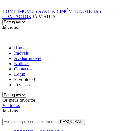
HOME
IMÓVEIS
AVALIAR IMÓVEL
NOTÍCIAS
CONTACTOS
JÁ VISTOS
Já vistos
Home
Imóveis
Avaliar imóvel
Notícias
Contactos
Login
Favoritos
0
Já vistos
Os meus favoritos
Ver todos
Já vistos