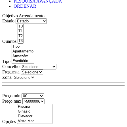
PESQUISA AVANÇADA
ORDENAR
Objetivo
Arrendamento
Estado
Quartos
Tipo
Concelho
Freguesia
Zona
Preço min
Preço max
Opções