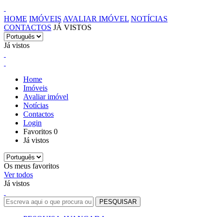
HOME
IMÓVEIS
AVALIAR IMÓVEL
NOTÍCIAS
CONTACTOS
JÁ VISTOS
Já vistos
Home
Imóveis
Avaliar imóvel
Notícias
Contactos
Login
Favoritos
0
Já vistos
Os meus favoritos
Ver todos
Já vistos