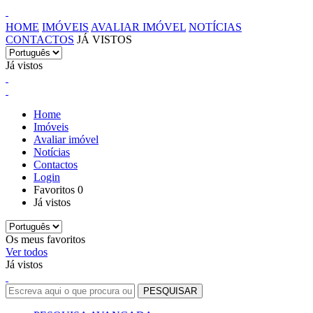
HOME
IMÓVEIS
AVALIAR IMÓVEL
NOTÍCIAS
CONTACTOS
JÁ VISTOS
Já vistos
Home
Imóveis
Avaliar imóvel
Notícias
Contactos
Login
Favoritos
0
Já vistos
Os meus favoritos
Ver todos
Já vistos