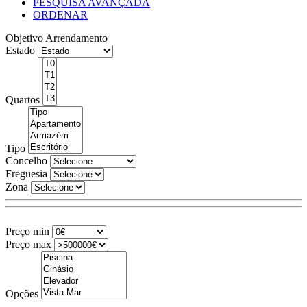
PESQUISA AVANÇADA
ORDENAR
Objetivo
Arrendamento
Estado
Quartos
Tipo
Concelho
Freguesia
Zona
Preço min
Preço max
Opções