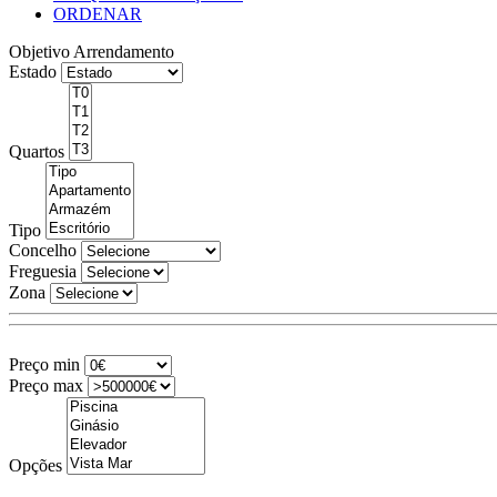
ORDENAR
Objetivo
Arrendamento
Estado
Quartos
Tipo
Concelho
Freguesia
Zona
Preço min
Preço max
Opções