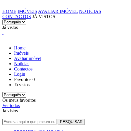
HOME
IMÓVEIS
AVALIAR IMÓVEL
NOTÍCIAS
CONTACTOS
JÁ VISTOS
Já vistos
Home
Imóveis
Avaliar imóvel
Notícias
Contactos
Login
Favoritos
0
Já vistos
Os meus favoritos
Ver todos
Já vistos