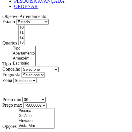
PESQUISA AVANÇADA
ORDENAR
Objetivo
Arrendamento
Estado
Quartos
Tipo
Concelho
Freguesia
Zona
Preço min
Preço max
Opções