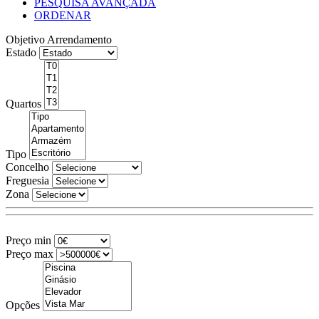
PESQUISA AVANÇADA
ORDENAR
Objetivo
Arrendamento
Estado
Quartos
Tipo
Concelho
Freguesia
Zona
Preço min
Preço max
Opções