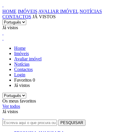
HOME
IMÓVEIS
AVALIAR IMÓVEL
NOTÍCIAS
CONTACTOS
JÁ VISTOS
Já vistos
Home
Imóveis
Avaliar imóvel
Notícias
Contactos
Login
Favoritos
0
Já vistos
Os meus favoritos
Ver todos
Já vistos