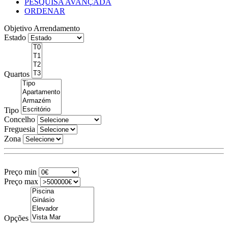
PESQUISA AVANÇADA
ORDENAR
Objetivo
Arrendamento
Estado
Quartos
Tipo
Concelho
Freguesia
Zona
Preço min
Preço max
Opções