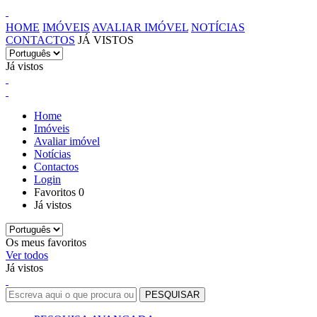
HOME
IMÓVEIS
AVALIAR IMÓVEL
NOTÍCIAS
CONTACTOS
JÁ VISTOS
Já vistos
Home
Imóveis
Avaliar imóvel
Notícias
Contactos
Login
Favoritos
0
Já vistos
Os meus favoritos
Ver todos
Já vistos