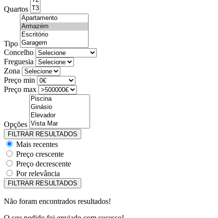
Quartos
Tipo
Concelho
Freguesia
Zona
Preço min
Preço max
Opções
Mais recentes
Preço crescente
Preço decrescente
Por relevância
Não foram encontrados resultados!
O seu pedido foi enviado com sucesso!