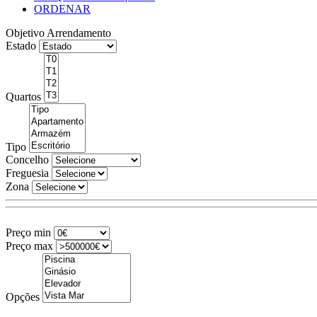
ORDENAR
Objetivo
Arrendamento
Estado
Quartos
Tipo
Concelho
Freguesia
Zona
Preço min
Preço max
Opções