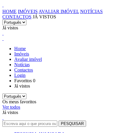
HOME
IMÓVEIS
AVALIAR IMÓVEL
NOTÍCIAS
CONTACTOS
JÁ VISTOS
Já vistos
Home
Imóveis
Avaliar imóvel
Notícias
Contactos
Login
Favoritos
0
Já vistos
Os meus favoritos
Ver todos
Já vistos