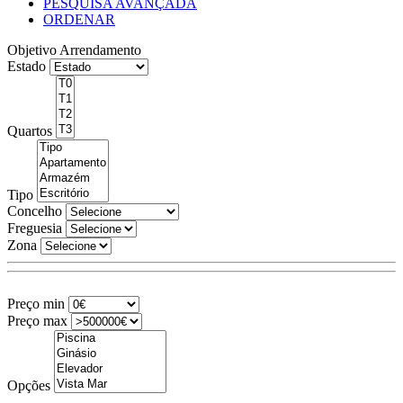
PESQUISA AVANÇADA
ORDENAR
Objetivo
Arrendamento
Estado
Quartos
Tipo
Concelho
Freguesia
Zona
Preço min
Preço max
Opções