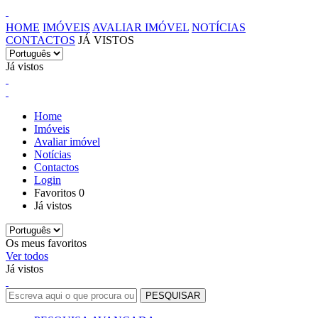
HOME
IMÓVEIS
AVALIAR IMÓVEL
NOTÍCIAS
CONTACTOS
JÁ VISTOS
Já vistos
Home
Imóveis
Avaliar imóvel
Notícias
Contactos
Login
Favoritos
0
Já vistos
Os meus favoritos
Ver todos
Já vistos