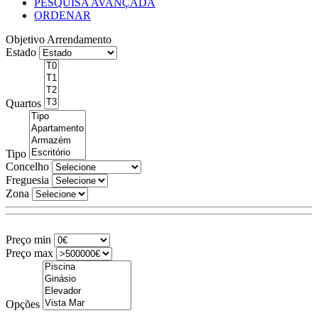
PESQUISA AVANÇADA
ORDENAR
Objetivo
Arrendamento
Estado
Quartos
Tipo
Concelho
Freguesia
Zona
Preço min
Preço max
Opções