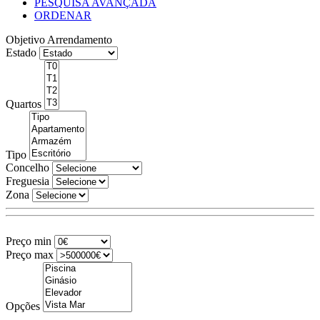
PESQUISA AVANÇADA
ORDENAR
Objetivo
Arrendamento
Estado
Quartos
Tipo
Concelho
Freguesia
Zona
Preço min
Preço max
Opções