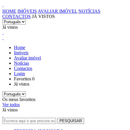
HOME
IMÓVEIS
AVALIAR IMÓVEL
NOTÍCIAS
CONTACTOS
JÁ VISTOS
Já vistos
Home
Imóveis
Avaliar imóvel
Notícias
Contactos
Login
Favoritos
0
Já vistos
Os meus favoritos
Ver todos
Já vistos