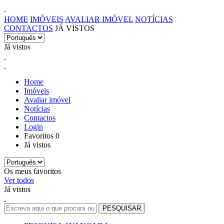
HOME
IMÓVEIS
AVALIAR IMÓVEL
NOTÍCIAS
CONTACTOS
JÁ VISTOS
Já vistos
Home
Imóveis
Avaliar imóvel
Notícias
Contactos
Login
Favoritos
0
Já vistos
Os meus favoritos
Ver todos
Já vistos