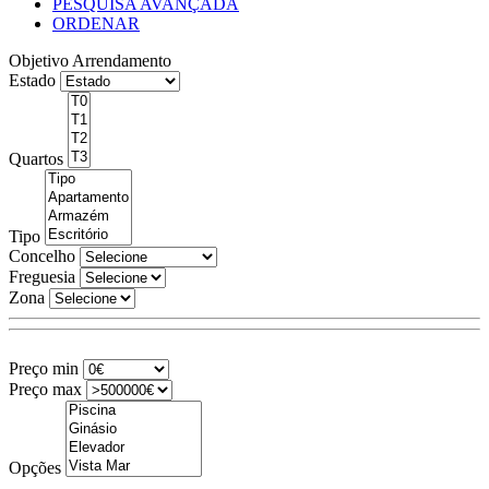
PESQUISA AVANÇADA
ORDENAR
Objetivo
Arrendamento
Estado
Quartos
Tipo
Concelho
Freguesia
Zona
Preço min
Preço max
Opções