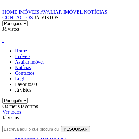
HOME
IMÓVEIS
AVALIAR IMÓVEL
NOTÍCIAS
CONTACTOS
JÁ VISTOS
Já vistos
Home
Imóveis
Avaliar imóvel
Notícias
Contactos
Login
Favoritos
0
Já vistos
Os meus favoritos
Ver todos
Já vistos