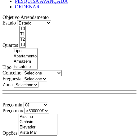
PESQUISA AVANÇADA
ORDENAR
Objetivo
Arrendamento
Estado
Quartos
Tipo
Concelho
Freguesia
Zona
Preço min
Preço max
Opções